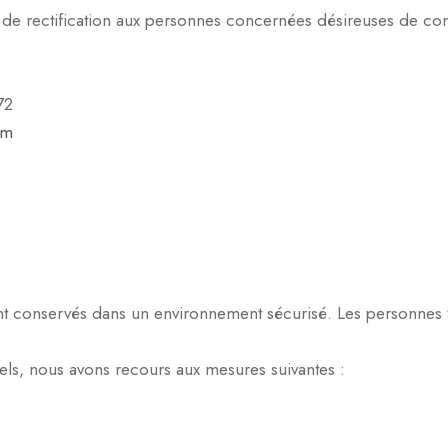
e rectification aux personnes concernées désireuses de consul
72
om
 conservés dans un environnement sécurisé. Les personnes tr
els, nous avons recours aux mesures suivantes :